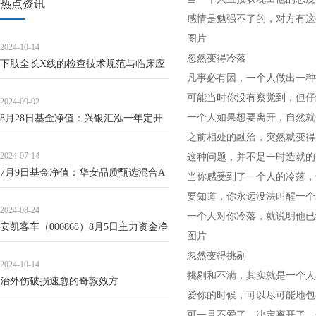
热点资讯
感情是勉强不了的，对方有这
图片
2024-10-14
忽然变得冷落
下肢全长X线的检查技术规范与临床应
凡事必有因，一个人做出一种
用
可能当时你没有察觉到，但仔
2024-09-02
一个人如果想要离开，自然就
8月28日基金净值：兴银汇泓一年定开
之前相处的融洽，突然就变得
债发起最新净值1.0198，涨0.05%
2024-07-14
这种问题，并不是一时造就的
7月9日基金净值：华安品质甄选混合A
当你感受到了一个人的冷落，
最新净值0.7607
要知道，你永远没法叫醒一个
2024-08-24
一个人对你冷落，就说明他已
安凯客车（000868）8月5日主力资金净
图片
卖出4316.29万元
忽然变得挑剔
2024-10-14
挑剔和不满，其实就是一个人
治外伤破损速愈的奇敦效方
爱你的时候，可以尽可能地包
可一旦不爱了，决定离开了，