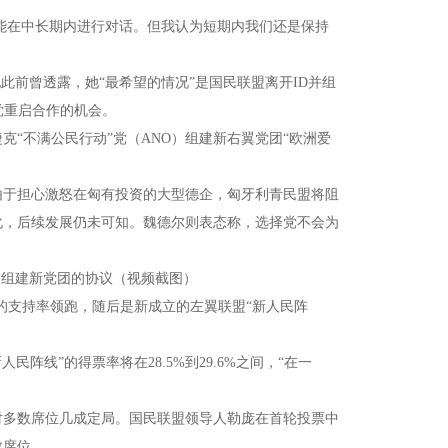
望能在中长期内进行对话。但我认为短期内我们还是保持
此前曾透露，她“最希望的情况”是国民联盟离开ID并组
党重启合作的机会。
克“不满公民行动”党（ANO）组建新右翼党团“欧洲爱
由于担心激怒在匈有投资的大型德企，匈牙利青民盟将阻
化，后续发展仍未可知。魏德尔则表态称，选择党不会为
署组建新党团的协议（视频截图）
%的支持率领跑，随后是新成立的左翼联盟“新人民阵
民阵线”的得票率将在28.5%到29.6%之间，“在一
对多数席位几成定局。国民联盟领导人勒庞在首轮投票中
数席位。