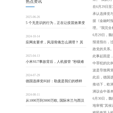
热点资讯
在6月29日
承认选择党
2025-06-26
据《金融时报
5 个无意识的行为，正在让疫苗效果变
理。“我完全
差！_接种_抗体_研究
6月29日，
2024-10-14
报道指出，
应网友要求，风湿骨痛怎么调理？ 其
政党的关系
实风湿骨痛，中医...
2025-04-13
此事起因是，
小米SU7事故背后，人机接管 “秒级难
中罪犯的比
题” 如何破
波是导致两
2024-07-29
此后，德国
德国选择党叫好：勒庞是我们的榜样
推动下，欧洲
洲议会中基
2024-08-11
6月30日，
从1000万到3000万欧, 国际米兰与西汉
地审视”其
姆联队争夺南特新星
移民政策上