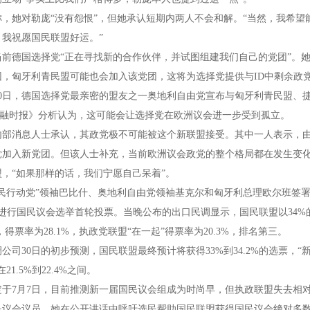
称，她对勒庞“没有怨恨”，但她承认短期内两人不会和解。“当然，我希
，我祝愿国民联盟好运。”
前德国选择党“正在寻找新的合作伙伴，并试图组建我们自己的党团”。她
团，匈牙利青民盟可能也会加入该党团，这将为选择党提供与ID中剩余政
0日，德国选择党最亲密的盟友之一奥地利自由党宣布与匈牙利青民盟、捷
《金融时报》分析认为，这可能会让选择党在欧洲议会进一步受到孤立。
内部消息人士承认，其政党极不可能被这个新联盟接受。其中一人表示，
党加入新党团。但该人士补充，当前欧洲议会政党的整个格局都在发生变
，“如果那样的话，我们宁愿自己呆着”。
公民行动党”领袖巴比什、奥地利自由党领袖基克尔和匈牙利总理欧尔班签
日进行国民议会选举首轮投票。当晚公布的出口民调显示，国民联盟以34
，得票率为28.1%，执政党联盟“在一起”得票率为20.3%，排名第三。
公司30日的初步预测，国民联盟最终预计将获得33%到34.2%的选票，“新人
21.5%到22.4%之间。
定于7月7日，目前推测新一届国民议会组成为时尚早，但执政联盟失去相
民议会议员。她在公开讲话中呼吁选民帮助国民联盟获得国民议会绝对多