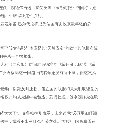
得连任。魏德尔当选后接受英国《金融时报》访问称，她
会选举中取得决定性胜利。
主席若尔当·巴尔代拉将成为法国有史以来最年轻的总
坏了该党与那些本应是其“天然盟友”的欧洲其他极右翼
的关系一直很紧张。
意大利《共和报》访问时为纳粹党卫军开脱，称“党卫军
在驱逐移民这一问题上的右倾态度有所不满，但这次风
势活动，以期及时止损。但在国民联盟和意大利联盟党的
党9名议员均从党团中被驱逐。彭博社说，这令选择党在欧
情绪太大了”。克鲁帕拉则表示，未来该党“必须更加仔细
纲领中，我看不出有什么不妥之处。”她称，国民联盟在