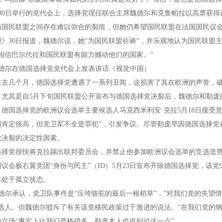
至30日举行的党代会上，选择党现任联合主席魏德尔和克鲁帕拉以高票获
与国民联盟之间存在难以弥合的裂痕，但她仍希望国民联盟在法国国民议
》30日报道，魏德尔说，她“为国民联盟祈祷”，并乐观地认为国民联盟
相信巴尔代拉和国民联盟有能力撼动他们的国家。”
魏德尔在德国选择党党代会上发表讲话（视觉中国）
过去几个月，德国选择党遭遇了一系列丑闻，这损害了其在欧洲的声誉，破
。尤其是自5月下旬国民联盟公开宣布与德国选择党决裂后，魏德尔和勒庞
德国选择党的欧洲议会选举主要候选人马克西米利安·克拉5月18日接受
例肯定很高，但党卫军不全是罪犯”，引发争议。尽管勒庞早因德国选择党
党决裂的决定性因素。
选择党很快将克拉踢出联邦委员会，并禁止他参加欧洲议会选举的竞选造
议会极右翼党团“身份与民主”（ID）5月23日宣布开除德国选择党，该
本处于孤立状态。
魏德尔承认，党卫队事件是“压垮骆驼的最后一根稻草”，“对我们党的失望
候选人。但魏德尔驳斥了有关该党移民政策过于激进的说法。“在我们党的
的立场“事实上比我们严格得多，勒庞本人也提到过这一点”。