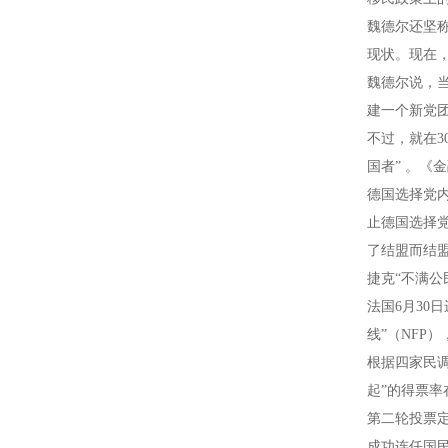
魏德尔还坚
现状。现在
魏德尔说，当
建一个新党
不过，就在3
国者” 。
德国选择党
止德国选择
了结盟而结盟
捷克“不满
法国6月30
线”（NFP）
根据四家民调
起”的得票率在
第二轮投票
成功连任国