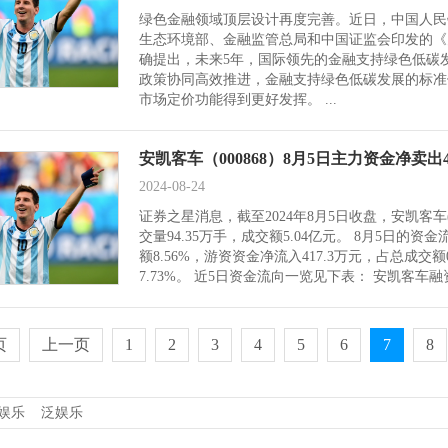
绿色金融领域顶层设计再度完善。近日，中国人民
生态环境部、金融监管总局和中国证监会印发的《
确提出，未来5年，国际领先的金融支持绿色低碳发
政策协同高效推进，金融支持绿色低碳发展的标准
市场定价功能得到更好发挥。 ...
安凯客车（000868）8月5日主力资金净卖出43
2024-08-24
证券之星消息，截至2024年8月5日收盘，安凯客车(000
交量94.35万手，成交额5.04亿元。 8月5日的资
额8.56%，游资资金净流入417.3万元，占总成交额
7.73%。 近5日资金流向一览见下表： 安凯客车融资
页
上一页
1
2
3
4
5
6
7
8
娱乐
泛娱乐