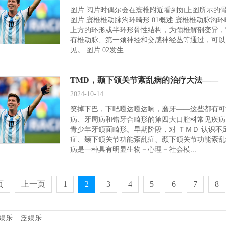
图片 阅片时偶尔会在寰椎附近看到如上图所示的
图片 寰椎椎动脉沟环畸形 01概述 寰椎椎动脉
上方的环形或半环形骨性结构，为颈椎解剖变异，
有椎动脉、第一颈神经和交感神经丛等通过，可以
见。 图片 02发生...
TMD，颞下颌关节紊乱病的治疗大法——
2024-10-14
笑掉下巴，下吧嘎达嘎达响，磨牙——这些都有可
病、牙周病和错牙合畸形的第四大口腔科常见疾病
青少年牙颌面畸形。早期阶段，对 ＴＭＤ 认识
症、颞下颌关节功能紊乱症、颞下颌关节功能紊乱
病是一种具有明显生物－心理－社会模...
页
上一页
1
2
3
4
5
6
7
8
娱乐
泛娱乐