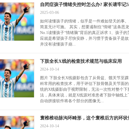
自闭症孩子情绪失控时怎么办? 家长请牢记5
2025-03-06
如何读懂孩子的情绪，似乎是一件难如登天的事。
简直无计可施。 其实，想要遏制住“情绪”这条
No.1读懂孩子“情绪脑”背后的真正诉求 1、孩
应就是希望孩子尽快安静，并习惯于责备孩子是故
并没有读懂孩子崩...
下肢全长X线的检查技术规范与临床应用
2024-10-14
图片 下肢全长X线摄影包含了从骨盆、髋关节至
科常用的检查技术，用于评估下肢骨骼及关节面的
统的X线摄影由于视野限制，无法一次性对整个下
法，具体来说，就是X线源对准患者下肢中轴线上
自动拼接软件将各个部分的图像无...
寰椎椎动脉沟环畸形，这个寰椎后方的环状
2024-10-14