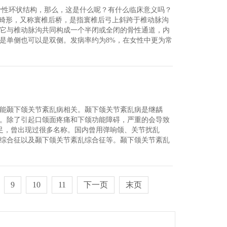
骨性环状结构，那么，这是什么呢？有什么临床意义吗？
沟环畸形，又称寰椎后桥，是指寰椎后弓上斜跨于椎动脉沟
它与椎动脉沟共同构成一个半闭或全闭的骨性通道，内
是单侧也可以是双侧。发病率约为8%，在女性中更为常
能颞下颌关节紊乱病相关。颞下颌关节紊乱病是继龋
。除了引起口颌面疼痛和下颌功能障碍，严重的会导致
不足，曾出现过很多名称。国内曾用弹响颌、关节扰乱
综合征以及颞下颌关节紊乱综合征等。颞下颌关节紊乱
9
10
11
下一页
末页