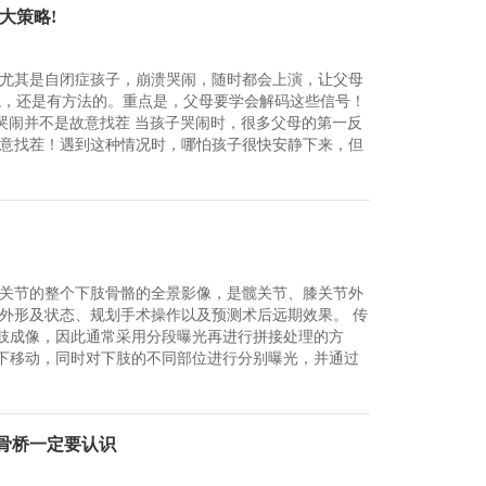
大策略!
尤其是自闭症孩子，崩溃哭闹，随时都会上演，让父母
恶龙，还是有方法的。重点是，父母要学会解码这些信号！
子的哭闹并不是故意找茬 当孩子哭闹时，很多父母的第一反
意找茬！遇到这种情况时，哪怕孩子很快安静下来，但
踝关节的整个下肢骨骼的全景影像，是髋关节、膝关节外
外形及状态、规划手术操作以及预测术后远期效果。 传
肢成像，因此通常采用分段曝光再进行拼接处理的方
下移动，同时对下肢的不同部位进行分别曝光，并通过
骨桥一定要认识