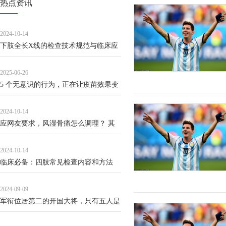
热点资讯
2024-10-14
下肢全长X线的检查技术规范与临床应
用
2025-06-26
5 个无意识的行为，正在让疫苗效果变
差！_接种_抗体_研究
2024-10-14
应网友要求，风湿骨痛怎么调理？ 其
实风湿骨痛，中医...
2024-10-14
临床必备：四肢常见检查内容和方法
2024-09-09
军衔位居第二的开国大将，只有五人是
副国级的领导人，他们是谁？